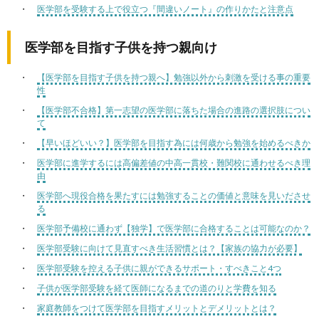
医学部を受験する上で役立つ『間違いノート』の作りかたと注意点
医学部を目指す子供を持つ親向け
【医学部を目指す子供を持つ親へ】勉強以外から刺激を受ける事の重要
性
【医学部不合格】第一志望の医学部に落ちた場合の進路の選択肢につい
て
【早いほどいい？】医学部を目指す為には何歳から勉強を始めるべきか
医学部に進学するには高偏差値の中高一貫校・難関校に通わせるべき理
由
医学部へ現役合格を果たすには勉強することの価値と意味を見いださせ
る
医学部予備校に通わず【独学】で医学部に合格することは可能なのか？
医学部受験に向けて見直すべき生活習慣とは？【家族の協力が必要】
医学部受験を控える子供に親ができるサポート・すべきこと4つ
子供が医学部受験を経て医師になるまでの道のりと学費を知る
家庭教師をつけて医学部を目指すメリットとデメリットとは？