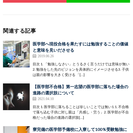
関連する記事
医学部へ現役合格を果たすには勉強することの価値
と意味を見いださせる
2019.06.26
目次 1. 「勉強しなさい」とうるさく言うだけでは意味が無い
2. 勉強をした先のビジョンを具体的にイメージさせる3. 子供
は親の影響を大きく受ける 「[…]
【医学部不合格】第一志望の医学部に落ちた場合の
進路の選択肢について
2021.04.10
目次 1. 医学部に落ちることは珍しいことでは無い1.1. 不合格
で落ち込む子供に対し親は「共感し・労う」2. 医学部が不合
格だった場合の進路の選択肢[…]
寮完備の医学部予備校に入寮して100％受験勉強に