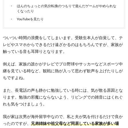
ほんのちょっとの気分転換のつもりで遊んだゲームがやめられな
くなったり
YouTubeを見たり
ついつい時間の浪費をしてしまいます。受験生本人が自覚して、テ
レビやスマホからできるだけ遠ざかるのはもちろんですが、家族が
触っている音も耳障りとなります。
例えば、家族の誰かがテレビでプロ野球やサッカーなどスポーツ中
継を見ている時など、観戦に熱が入って思わず歓声を上げたりしが
ちですよね。
また、長電話の声も静かに勉強している時には、気が散る原因とな
ります。勉強の邪魔にならないよう、リビングでの雑音にはくれぐ
れも気をつけましょう。
我が家は次男が海外留学中なので、私と夫が気を付けるだけで良か
ったのですが、
兄弟姉妹や祖父母など同居している家族が多い場